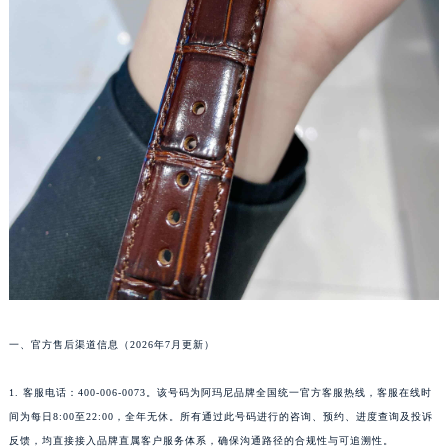
一、官方售后渠道信息（2026年7月更新）
1. 客服电话：400-006-0073。该号码为阿玛尼品牌全国统一官方客服热线，客服在线时
间为每日8:00至22:00，全年无休。所有通过此号码进行的咨询、预约、进度查询及投诉
反馈，均直接接入品牌直属客户服务体系，确保沟通路径的合规性与可追溯性。