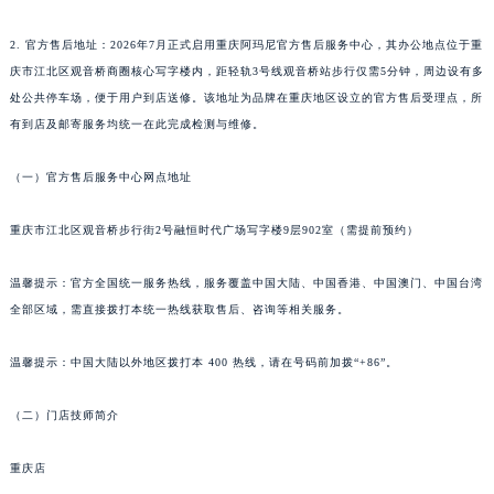
2. 官方售后地址：2026年7月正式启用重庆阿玛尼官方售后服务中心，其办公地点位于重
庆市江北区观音桥商圈核心写字楼内，距轻轨3号线观音桥站步行仅需5分钟，周边设有多
处公共停车场，便于用户到店送修。该地址为品牌在重庆地区设立的官方售后受理点，所
有到店及邮寄服务均统一在此完成检测与维修。
（一）官方售后服务中心网点地址
重庆市江北区观音桥步行街2号融恒时代广场写字楼9层902室（需提前预约）
温馨提示：官方全国统一服务热线，服务覆盖中国大陆、中国香港、中国澳门、中国台湾
全部区域，需直接拨打本统一热线获取售后、咨询等相关服务。
温馨提示：中国大陆以外地区拨打本 400 热线，请在号码前加拨“+86”。
（二）门店技师简介
重庆店