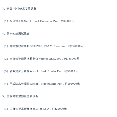
3、表盘/指针修复专用设备
（1）指针矫正机Watch Hand Corrector Pro，约37000元
4、防水性能测试设备
（1）海神旗舰试水机GREINER LT-121 Poseidon，约220000元
（2）全自动智能防水检测仪Witschi ALC2000，约145000元
（3）渗漏定位分析仪Witschi Leak Finder Pro，约90000元
（4）干式防水检测仪Witschi ProofMaster Pro，约198000元
5、微观精密观察显微镜设备
（1）三目体视高清显微镜Leica S6D，约320000元