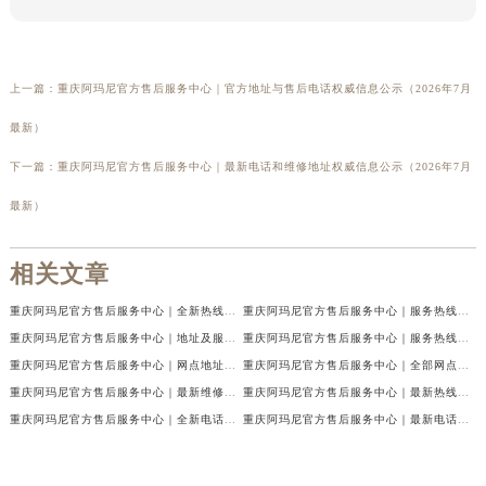
上一篇：
重庆阿玛尼官方售后服务中心｜官方地址与售后电话权威信息公示（2026年7月
最新）
下一篇：
重庆阿玛尼官方售后服务中心｜最新电话和维修地址权威信息公示（2026年7月
最新）
相关文章
重庆阿玛尼官方售后服务中心｜全新热线及维修地址权威信息公示（2026年7月最新）
重庆阿玛尼官方售后服务中心｜服务热线及门店地址权威信息公示（2026年7月最新）
重庆阿玛尼官方售后服务中心｜地址及服务电话权威信息公示（2026年7月最新）
重庆阿玛尼官方售后服务中心｜服务热线与门店详细地址权威信息公示（2026年7月最新）
重庆阿玛尼官方售后服务中心｜网点地址与热线权威信息公示（2026年7月最新）
重庆阿玛尼官方售后服务中心｜全部网点地址电话权威信息公示（2026年7月最新）
重庆阿玛尼官方售后服务中心｜最新维修地址及官方电话权威信息公示（2026年7月最新）
重庆阿玛尼官方售后服务中心｜最新热线电话与地址权威信息公示（2026年7月最新）
重庆阿玛尼官方售后服务中心｜全新电话和网点地址权威信息公示（2026年7月最新）
重庆阿玛尼官方售后服务中心｜最新电话和维修地址权威信息公示（2026年7月最新）