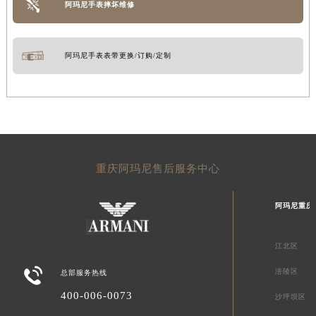
阿玛尼手表摔坏维修
阿玛尼手表表带更换/订购/定制
重庆阿玛尼售后服务中心
阿玛尼重庆
江北区

涪陵区
总部服务热线
400-006-0073
沙坪坝区