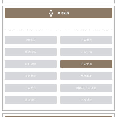
常见问题
阿玛尼
手表保养
外观清洗
手表生锈
走时故障
手表受磁
抛光翻新
网点地址
手表配件
阿玛尼手表保养
磕碰摔坏
进水进灰