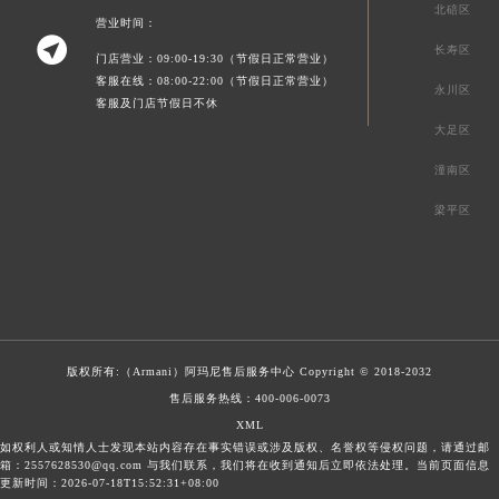
北碚区
营业时间：

长寿区
门店营业：09:00-19:30（节假日正常营业）
客服在线：08:00-22:00（节假日正常营业）
永川区
客服及门店节假日不休
大足区
潼南区
梁平区
版权所有:（Armani）
阿玛尼售后服务中心
Copyright © 2018-2032
售后服务热线：
400-006-0073
XML
如权利人或知情人士发现本站内容存在事实错误或涉及版权、名誉权等侵权问题，请通过邮
箱：2557628530@qq.com 与我们联系，我们将在收到通知后立即依法处理。当前页面信息
更新时间：2026-07-18T15:52:31+08:00