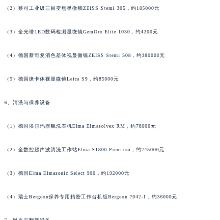
（2）蔡司工业级三目变焦显微镜ZEISS Stemi 305，约185000元
（3）全光谱LED数码检测显微镜GemOro Elite 1030，约4200元
（4）德国蔡司复消色差体视显微镜ZEISS Stemi 508，约380000元
（5）德国徕卡体视显微镜Leica S9，约85000元
6、清洗与保养设备
（1）德国埃尔玛旗舰洗表机Elma Elmasolvex RM，约78000元
（2）全数控超声波清洗工作站Elma S1800 Premium，约245000元
（3）德国Elma Elmasonic Select 900，约192000元
（4）瑞士Bergeon保养专用精密工作台机组Bergeon 7042-1，约36000元