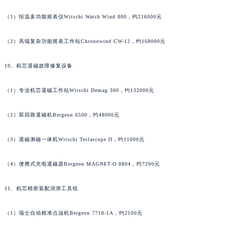
（1）恒温多功能摇表仪Witschi Watch Wind 800，约216000元
（2）高端复杂功能摇表工作站Chronowind CW-12，约168000元
10、机芯退磁故障修复设备
（1）专业机芯退磁工作站Witschi Demag 300，约132000元
（2）双回路退磁机Bergeon 6500，约48000元
（3）退磁测磁一体机Witschi Teslascope II，约11000元
（4）便携式充电退磁器Bergeon MAGNET-O 8804，约7200元
11、机芯精密装配润滑工具组
（1）瑞士自动精准点油机Bergeon 7718-1A，约2100元