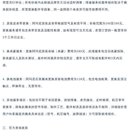
用需另行评估；所有价格均会根据品牌官方活动适时调整；维修服务的最终报价取决于腕
表损坏程度、所需更换配件等因素，同一故障因个体差异可能导致费用不同。
2. 原装皮表带更换：阿玛尼原装皮表带根据型号及材质不同，价格范围为100至500元。
更换服务通常包含表带安装及适配性检测，如有现货可当天完成，若需订货则一般需等待
3个工作日左右。
3. 换表蒙服务：更换阿玛尼原装表镜（表蒙）费用为580元，此项服务包含旧表蒙拆除、
新表蒙压入及防水测试，操作时间视库存情况而定，通常当天可取或有配件时3天内完
成。
4. 换电池服务：阿玛尼石英腕表更换原装电池费用为128元，包含电池检测、更换及清洁
触点，即换即走，无需等待。
5. 其他服务项目：包括但不限于表冠更换、按钮维修、表壳抛光、走时精调、机芯零件
更换等，因每款腕表的型号等级、制作工艺、配件材质及损坏情况各不相同，详细报价需
用户向客服提供腕表具体信息（型号、机芯编号、故障描述）方可获取精准报价。
三、官方质保政策