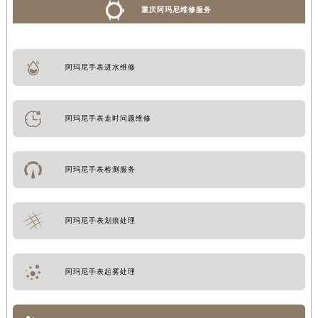
重庆阿玛尼维修服务
阿玛尼手表进水维修
阿玛尼手表走时问题维修
阿玛尼手表检测服务
阿玛尼手表划痕处理
阿玛尼手表起雾处理