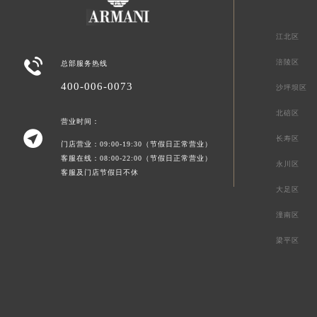
江北区

涪陵区
总部服务热线
400-006-0073
沙坪坝区
北碚区
营业时间：

长寿区
门店营业：09:00-19:30（节假日正常营业）
客服在线：08:00-22:00（节假日正常营业）
永川区
客服及门店节假日不休
大足区
潼南区
梁平区