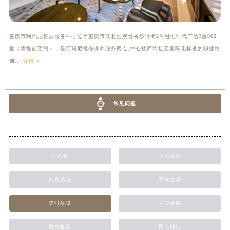
重庆市阿玛尼售后服务中心位于重庆市江北区观音桥步行街2号融恒时代广场9层902
室（需提前预约），是阿玛尼维修保养服务网点,中心技师均接受国际化标准的职业培
训....
详情 >
常见问题
阿玛尼
手表保养
外观清洗
手表生锈
走时故障
手表受磁
抛光翻新
网点地址