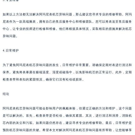
如果以上方法都无法解决阿玛尼表机芯异响问题，那么建议您寻求专业的维修帮助。阿玛
尼表作为一款高端腕表，拥有自己的售后服务中心和维修团队。您可以将表送至售后服务
中心，让专业的技师进行检修和维修。他们将根据具体情况，采取相应的措施来解决机芯
异响问题。
4.日常维护
为了避免阿玛尼表机芯异响问题的发生，日常维护非常重要。请确保定期对表进行清洁和
保养。避免将表暴露在极端温度、湿度或磁场中，以免影响机芯的正常运行。此外，定期
检查表带和表扣的紧固情况，确保它们没有松动或损坏。
结论
阿玛尼表机芯异响问题可能会影响用户的佩戴体验，但通过正确的方法和维护，这个问题
是可以解决的。首先，检查表带是否松动，确保其紧固。其次，进行清洁和润滑，消除机
芯内部的灰尘和污垢。如果问题仍然存在，建议寻求专业的维修帮助。最后，日常维护是
预防机芯异响问题的关键。希望本文对解决阿玛尼表机芯异响问题有所帮助，让您能够享