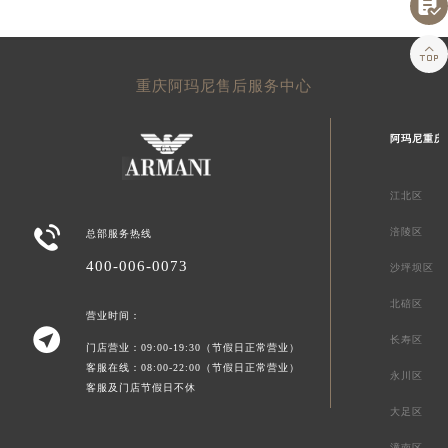


重庆阿玛尼售后服务中心
阿玛尼重庆
江北区

涪陵区
总部服务热线
400-006-0073
沙坪坝区
北碚区
营业时间：

长寿区
门店营业：09:00-19:30（节假日正常营业）
客服在线：08:00-22:00（节假日正常营业）
永川区
客服及门店节假日不休
大足区
潼南区