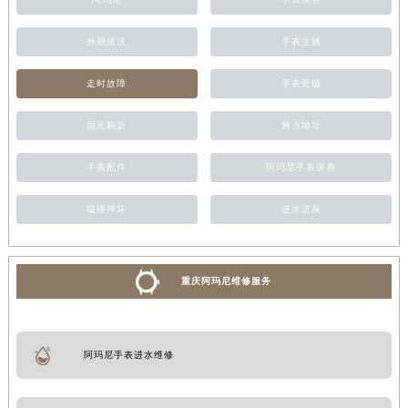
外观清洗
手表生锈
走时故障
手表受磁
抛光翻新
网点地址
手表配件
阿玛尼手表保养
磕碰摔坏
进水进灰
重庆阿玛尼维修服务
阿玛尼手表进水维修