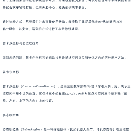
带，去除因加热而松动的锈迹和水分。如果锈迹较为顽固，可以考虑使用非常细腻的研磨
膏配合软布轻轻打磨，但请务必小心，避免损伤表带表面。
通过这种方式，尽管我们并未直接使用烤箱，却汲取了其背后代表的“热能激活与净
化””理念，以安全、适宜的方式进行了表带除锈处理。
笛卡尔坐标与姿态欧拉角
回到您的问题，笛卡尔坐标和姿态欧拉角是描述空间点位和物体方向的两种基本方法。
笛卡尔坐标
笛卡尔坐标（CartesianCoordinates），是由法国数学家勒内·笛卡尔引入的，用于表示三
维空间中每个点的位置。它包括三个坐标值(x,y,z)，分别对应点沿空间三个基本轴（前
后、左右、上下的方向）上的位置。
姿态欧拉角
姿态欧拉角（EulerAngles）是一种描述刚体（比如机器人关节、飞机姿态等）在三维空