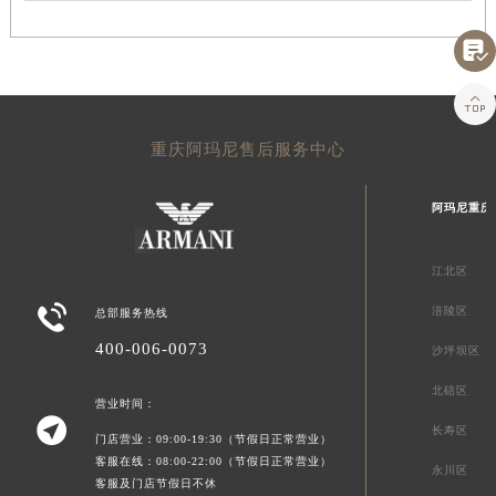


重庆阿玛尼售后服务中心
阿玛尼重庆
江北区

涪陵区
总部服务热线
400-006-0073
沙坪坝区
北碚区
营业时间：

长寿区
门店营业：09:00-19:30（节假日正常营业）
客服在线：08:00-22:00（节假日正常营业）
永川区
客服及门店节假日不休