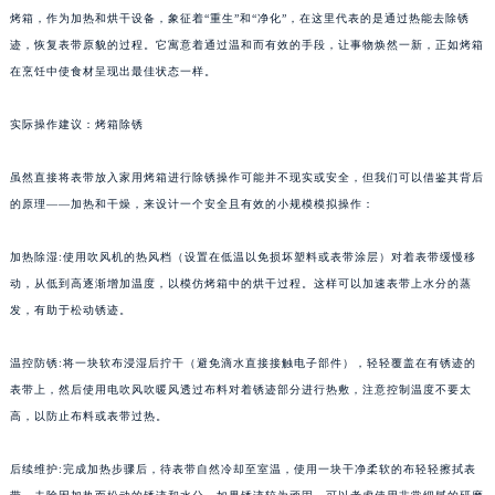
烤箱，作为加热和烘干设备，象征着“重生”和“净化”，在这里代表的是通过热能去除锈
迹，恢复表带原貌的过程。它寓意着通过温和而有效的手段，让事物焕然一新，正如烤箱
在烹饪中使食材呈现出最佳状态一样。
实际操作建议：烤箱除锈
虽然直接将表带放入家用烤箱进行除锈操作可能并不现实或安全，但我们可以借鉴其背后
的原理——加热和干燥，来设计一个安全且有效的小规模模拟操作：
加热除湿:使用吹风机的热风档（设置在低温以免损坏塑料或表带涂层）对着表带缓慢移
动，从低到高逐渐增加温度，以模仿烤箱中的烘干过程。这样可以加速表带上水分的蒸
发，有助于松动锈迹。
温控防锈:将一块软布浸湿后拧干（避免滴水直接接触电子部件），轻轻覆盖在有锈迹的
表带上，然后使用电吹风吹暖风透过布料对着锈迹部分进行热敷，注意控制温度不要太
高，以防止布料或表带过热。
后续维护:完成加热步骤后，待表带自然冷却至室温，使用一块干净柔软的布轻轻擦拭表