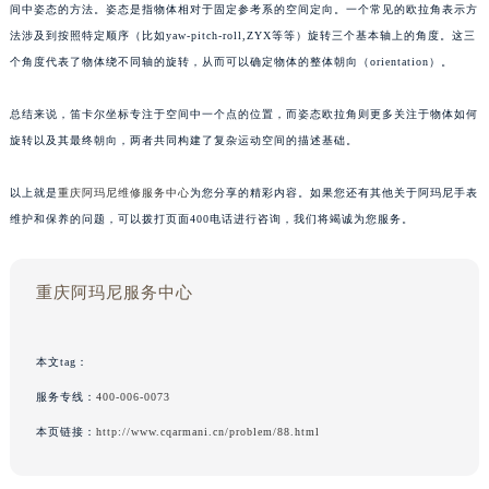
间中姿态的方法。姿态是指物体相对于固定参考系的空间定向。一个常见的欧拉角表示方
法涉及到按照特定顺序（比如yaw-pitch-roll,ZYX等等）旋转三个基本轴上的角度。这三
个角度代表了物体绕不同轴的旋转，从而可以确定物体的整体朝向（orientation）。
总结来说，笛卡尔坐标专注于空间中一个点的位置，而姿态欧拉角则更多关注于物体如何
旋转以及其最终朝向，两者共同构建了复杂运动空间的描述基础。
以上就是
重庆阿玛尼维修服务中心
为您分享的精彩内容。如果您还有其他关于阿玛尼手表
维护和保养的问题，可以拨打页面400电话进行咨询，我们将竭诚为您服务。
重庆阿玛尼服务中心
本文tag：
服务专线：
400-006-0073
本页链接：
http://www.cqarmani.cn/problem/88.html