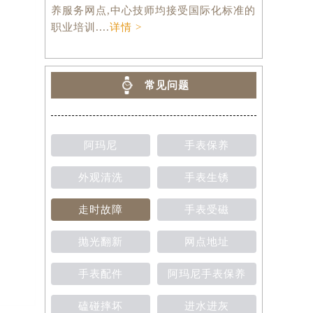
养服务网点,中心技师均接受国际化标准的
职业培训....
详情 >
常见问题
阿玛尼
手表保养
外观清洗
手表生锈
走时故障
手表受磁
抛光翻新
网点地址
手表配件
阿玛尼手表保养
磕碰摔坏
进水进灰