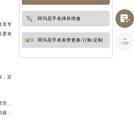

阿玛尼手表摔坏维修
送至专
让爱表

阿玛尼手表表带更换/订购/定制
表，定
经历，
的路，