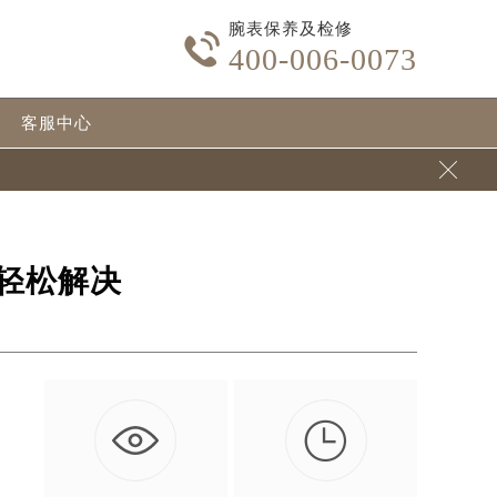
腕表保养及检修

400-006-0073
客服中心

轻松解决

不
…