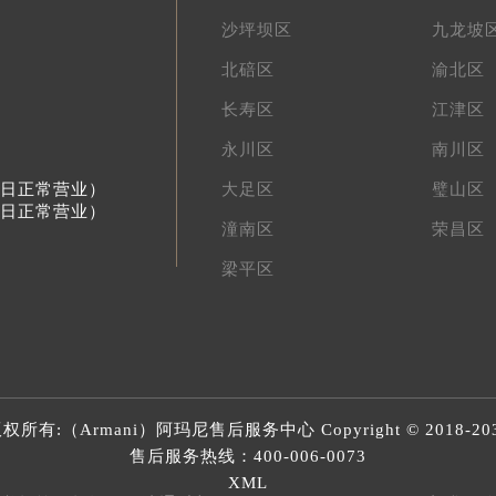
沙坪坝区
九龙坡
北碚区
渝北区
长寿区
江津区
永川区
南川区
节假日正常营业）
大足区
璧山区
节假日正常营业）
潼南区
荣昌区
梁平区
权所有:（Armani）
阿玛尼售后服务中心
Copyright © 2018-20
售后服务热线：
400-006-0073
XML