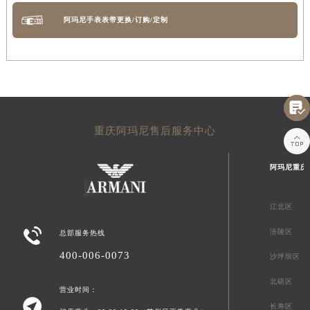
阿玛尼手表表带更换/订购/定制

重庆阿玛尼售后服务中心

阿玛尼重庆
江北区

涪陵区
总部服务热线
400-006-0073
沙坪坝区
北碚区
营业时间：

长寿区