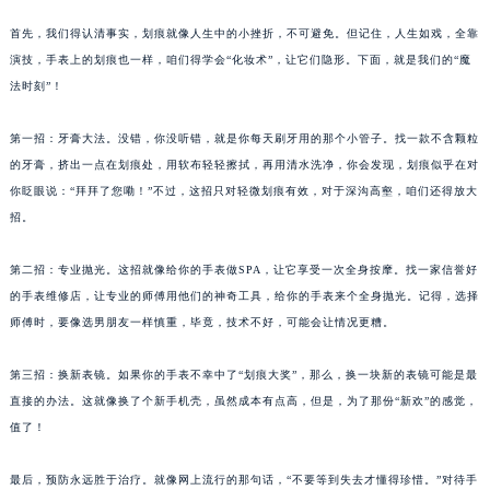
首先，我们得认清事实，划痕就像人生中的小挫折，不可避免。但记住，人生如戏，全靠
演技，手表上的划痕也一样，咱们得学会“化妆术”，让它们隐形。下面，就是我们的“魔
法时刻”！
第一招：牙膏大法。没错，你没听错，就是你每天刷牙用的那个小管子。找一款不含颗粒
的牙膏，挤出一点在划痕处，用软布轻轻擦拭，再用清水洗净，你会发现，划痕似乎在对
你眨眼说：“拜拜了您嘞！”不过，这招只对轻微划痕有效，对于深沟高壑，咱们还得放大
招。
第二招：专业抛光。这招就像给你的手表做SPA，让它享受一次全身按摩。找一家信誉好
的手表维修店，让专业的师傅用他们的神奇工具，给你的手表来个全身抛光。记得，选择
师傅时，要像选男朋友一样慎重，毕竟，技术不好，可能会让情况更糟。
第三招：换新表镜。如果你的手表不幸中了“划痕大奖”，那么，换一块新的表镜可能是最
直接的办法。这就像换了个新手机壳，虽然成本有点高，但是，为了那份“新欢”的感觉，
值了！
最后，预防永远胜于治疗。就像网上流行的那句话，“不要等到失去才懂得珍惜。”对待手