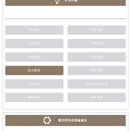
常见问题
阿玛尼
手表保养
外观清洗
手表生锈
走时故障
手表受磁
抛光翻新
网点地址
手表配件
阿玛尼手表保养
磕碰摔坏
进水进灰
重庆阿玛尼维修服务