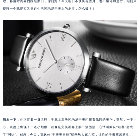
嘿，各位时尚界的探险家们，你们好！今天咱们不谈风花雪月，也不聊诗和远方，咱们来
聊聊一个既现实又贴近生活阿玛尼手表上的划痕，怎么破？！
想象一下，你正穿着一身名牌，手腕上那块阿玛尼手表闪耀着低调的奢华，突然，一不小
心，表盘上出现了一道小划痕，就像是完美画卷上的一滴墨渍，心情瞬间从“哇塞”变成
了“啊这”。别急，今天，我这位“手表美容师”就来教大家几招，让你的手表重焕新生。