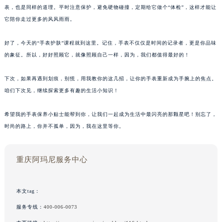
表，也是同样的道理。平时注意保护，避免硬物碰撞，定期给它做个“体检”，这样才能让
它陪你走过更多的风风雨雨。
好了，今天的“手表护肤”课程就到这里。记住，手表不仅仅是时间的记录者，更是你品味
的象征。所以，好好照顾它，就像照顾自己一样，因为，我们都值得最好的！
下次，如果再遇到划痕，别慌，用我教你的这几招，让你的手表重新成为手腕上的焦点。
咱们下次见，继续探索更多有趣的生活小知识！
希望我的手表保养小贴士能帮到你，让我们一起成为生活中最闪亮的那颗星吧！别忘了，
时尚的路上，你并不孤单，因为，我在这里等你。
重庆阿玛尼服务中心
本文tag：
服务专线：
400-006-0073