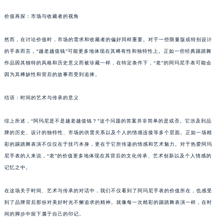
价值再探：市场与收藏者的视角
然而，在讨论价值时，市场的需求和收藏者的偏好同样重要。对于一些限量版或特别设计
的手表而言，“越老越值钱”可能更多地体现在其稀有性和独特性上。正如一些经典踢踏舞
作品因其独特的风格和历史意义而被珍藏一样，在特定条件下，“老”的阿玛尼手表可能会
因为其稀缺性和背后的故事而受到追捧。
结语：时间的艺术与传承的意义
综上所述，“阿玛尼是不是越老越值钱？”这个问题的答案并非简单的是或否。它涉及到品
牌的历史、设计的独特性、市场的供需关系以及个人的情感连接等多个层面。正如一场精
彩的踢踏舞表演不仅仅在于技巧本身，更在于它所传递的情感和艺术魅力。对于热爱阿玛
尼手表的人来说，“老”的价值更多地体现在其背后的文化传承、艺术创新以及个人情感的
记忆之中。
在这场关于时间、艺术与传承的对话中，我们不仅看到了阿玛尼手表的价值所在，也感受
到了品牌背后那份对美好时光不懈追求的精神。就像每一次精彩的踢踏舞表演一样，在时
间的脚步中留下属于自己的印记。