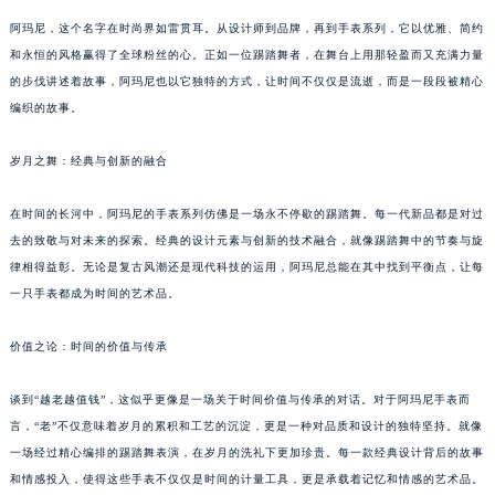
阿玛尼，这个名字在时尚界如雷贯耳。从设计师到品牌，再到手表系列，它以优雅、简约
和永恒的风格赢得了全球粉丝的心。正如一位踢踏舞者，在舞台上用那轻盈而又充满力量
的步伐讲述着故事，阿玛尼也以它独特的方式，让时间不仅仅是流逝，而是一段段被精心
编织的故事。
岁月之舞：经典与创新的融合
在时间的长河中，阿玛尼的手表系列仿佛是一场永不停歇的踢踏舞。每一代新品都是对过
去的致敬与对未来的探索。经典的设计元素与创新的技术融合，就像踢踏舞中的节奏与旋
律相得益彰。无论是复古风潮还是现代科技的运用，阿玛尼总能在其中找到平衡点，让每
一只手表都成为时间的艺术品。
价值之论：时间的价值与传承
谈到“越老越值钱”，这似乎更像是一场关于时间价值与传承的对话。对于阿玛尼手表而
言，“老”不仅意味着岁月的累积和工艺的沉淀，更是一种对品质和设计的独特坚持。就像
一场经过精心编排的踢踏舞表演，在岁月的洗礼下更加珍贵。每一款经典设计背后的故事
和情感投入，使得这些手表不仅仅是时间的计量工具，更是承载着记忆和情感的艺术品。