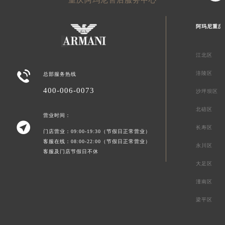
阿玛尼重庆
江北区

涪陵区
总部服务热线
400-006-0073
沙坪坝区
北碚区
营业时间：

长寿区
门店营业：09:00-19:30（节假日正常营业）
客服在线：08:00-22:00（节假日正常营业）
永川区
客服及门店节假日不休
大足区
潼南区
梁平区