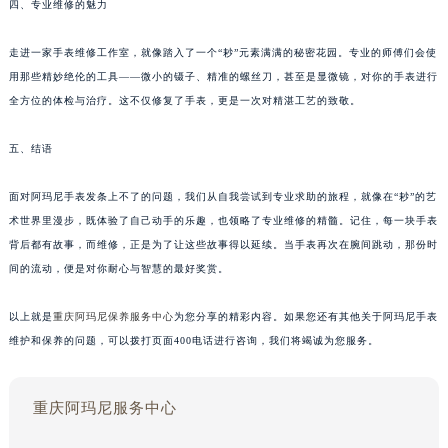
四、专业维修的魅力
走进一家手表维修工作室，就像踏入了一个“耖”元素满满的秘密花园。专业的师傅们会使
用那些精妙绝伦的工具——微小的镊子、精准的螺丝刀，甚至是显微镜，对你的手表进行
全方位的体检与治疗。这不仅修复了手表，更是一次对精湛工艺的致敬。
五、结语
面对阿玛尼手表发条上不了的问题，我们从自我尝试到专业求助的旅程，就像在“耖”的艺
术世界里漫步，既体验了自己动手的乐趣，也领略了专业维修的精髓。记住，每一块手表
背后都有故事，而维修，正是为了让这些故事得以延续。当手表再次在腕间跳动，那份时
间的流动，便是对你耐心与智慧的最好奖赏。
以上就是
重庆阿玛尼保养服务中心
为您分享的精彩内容。如果您还有其他关于阿玛尼手表
维护和保养的问题，可以拨打页面400电话进行咨询，我们将竭诚为您服务。
重庆阿玛尼服务中心