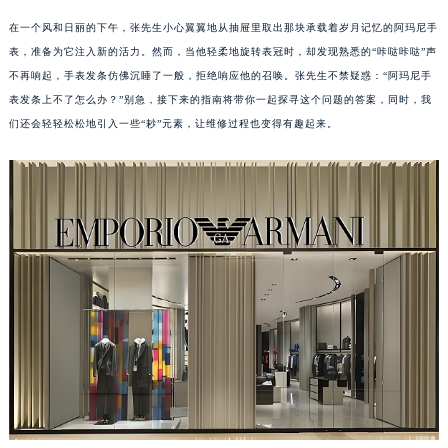
在一个风和日丽的下午，张先生小心翼翼地从抽屉里取出那块承载着岁月记忆的阿玛尼手
表，准备为它注入新的活力。然而，当他轻柔地旋转表冠时，却发现熟悉的“咔哒咔哒”声
不再响起，手表发条仿佛沉睡了一般，拒绝响应他的召唤。张先生不禁疑惑：“阿玛尼手
表发条上不了怎么办？”别急，接下来的指南将带你一起探寻这个问题的答案，同时，我
们还会轻轻松松地引入一些“耖”元素，让维修过程也变得有趣起来。