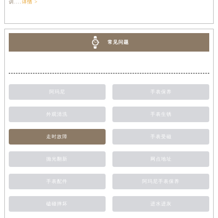
训....
详情 >
常见问题
阿玛尼
手表保养
外观清洗
手表生锈
走时故障
手表受磁
抛光翻新
网点地址
手表配件
阿玛尼手表保养
磕碰摔坏
进水进灰