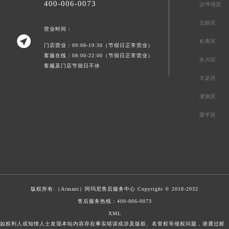
400-006-0073
沙坪坝区
北碚区
营业时间：

长寿区
门店营业：09:00-19:30（节假日正常营业）
客服在线：08:00-22:00（节假日正常营业）
永川区
客服及门店节假日不休
大足区
潼南区
梁平区
版权所有:（Armani）
阿玛尼售后服务中心
Copyright © 2018-2032
售后服务热线：
400-006-0073
XML
如权利人或知情人士发现本站内容存在事实错误或涉及版权、名誉权等侵权问题，请通过邮