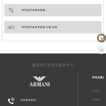
阿玛尼手表摔坏维修
阿玛尼手表表带更换/订购/定制


重庆阿玛尼售后服务中心
阿玛尼重庆
江北区

涪陵区
总部服务热线