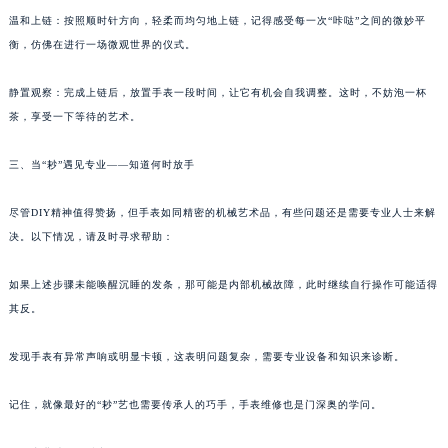
温和上链：按照顺时针方向，轻柔而均匀地上链，记得感受每一次“咔哒”之间的微妙平
衡，仿佛在进行一场微观世界的仪式。
静置观察：完成上链后，放置手表一段时间，让它有机会自我调整。这时，不妨泡一杯
茶，享受一下等待的艺术。
三、当“耖”遇见专业——知道何时放手
尽管DIY精神值得赞扬，但手表如同精密的机械艺术品，有些问题还是需要专业人士来解
决。以下情况，请及时寻求帮助：
如果上述步骤未能唤醒沉睡的发条，那可能是内部机械故障，此时继续自行操作可能适得
其反。
发现手表有异常声响或明显卡顿，这表明问题复杂，需要专业设备和知识来诊断。
记住，就像最好的“耖”艺也需要传承人的巧手，手表维修也是门深奥的学问。