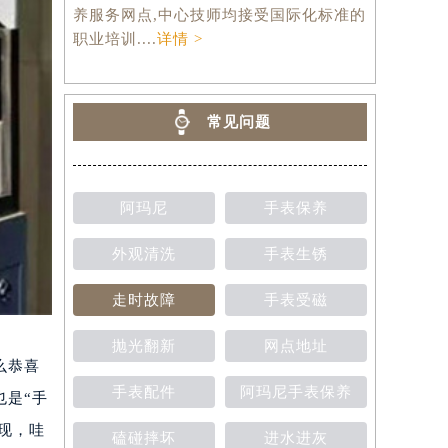
养服务网点,中心技师均接受国际化标准的
职业培训....
详情 >
常见问题
阿玛尼
手表保养
外观清洗
手表生锈
走时故障
手表受磁
抛光翻新
网点地址
么恭喜
手表配件
阿玛尼手表保养
也是“手
现，哇
磕碰摔坏
进水进灰