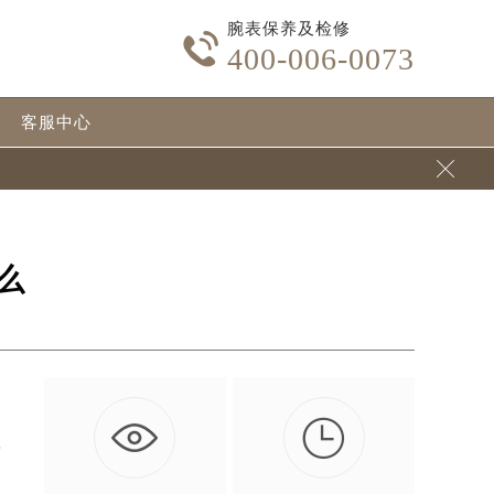
腕表保养及检修

400-006-0073
客服中心

么

尼
…