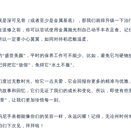
也就是深可见骨（或者至少是金属基底），那我们就得升级一下治
在送修之前，你可以尝试使用金属抛光剂自己动手丰衣足食。记
所以一定要小心翼翼，如同对待初恋般温柔。
的“盛世美颜”，平时的保养工作可不能少。比如，避免它与硬物
得把它“放假”，免得它“水土不服”。
们度过无数时光。给它一点关爱，它会回报你更多的精准与优雅
的故事和回忆，它们见证了我们的成长和变化。所以，即使有些
章”，让我们更加珍惜每一刻。
阿玛尼手表都能像你们的笑容一样，永远闪耀！记得，无论何时何
咱们下次见，拜拜啦！