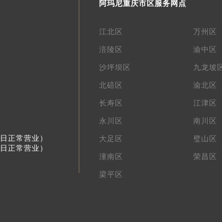
阿玛尼重庆市区服务网点
江北区
万州区
涪陵区
渝中区
沙坪坝区
九龙坡
北碚区
渝北区
长寿区
江津区
永川区
南川区
节假日正常营业）
大足区
璧山区
节假日正常营业）
潼南区
荣昌区
梁平区