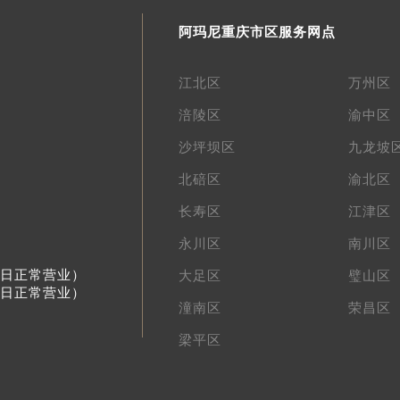
阿玛尼重庆市区服务网点
江北区
万州区
涪陵区
渝中区
沙坪坝区
九龙坡
北碚区
渝北区
长寿区
江津区
永川区
南川区
节假日正常营业）
大足区
璧山区
节假日正常营业）
潼南区
荣昌区
梁平区