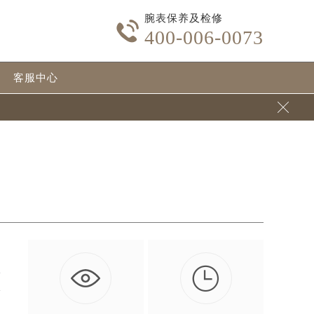
腕表保养及检修

400-006-0073
客服中心


掉
这