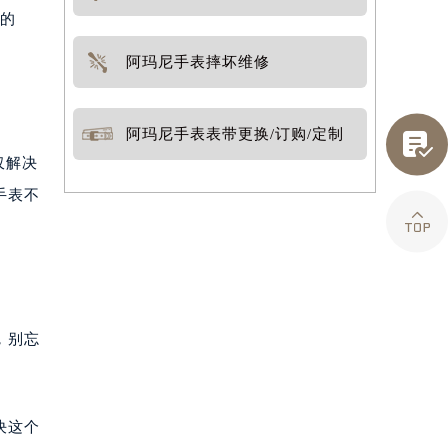
对的
阿玛尼手表摔坏维修
阿玛尼手表表带更换/订购/定制

仅解决
手表不

，别忘
决这个