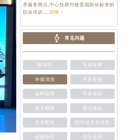
养服务网点,中心技师均接受国际化标准的
职业培训....
详情 >
常见问题
阿玛尼
手表保养
外观清洗
手表生锈
走时故障
手表受磁
抛光翻新
网点地址
手表配件
阿玛尼手表保养
磕碰摔坏
进水进灰