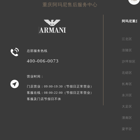
重庆阿玛尼售后服务中心
阿玛尼重庆
江北区

涪陵区
总部服务热线
400-006-0073
沙坪坝区
北碚区
营业时间：

长寿区
门店营业：09:00-19:30（节假日正常营业）
客服在线：08:00-22:00（节假日正常营业）
永川区
客服及门店节假日不休
大足区
潼南区
梁平区