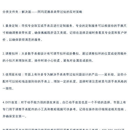
分类文件夹：解决篇——阿玛尼腕表表带过短的应对策略
1.量身定制：寻找专业珠宝或手表店进行定制服务。专业的定制服务可以根据你的手腕尺
寸精确调整表带长度，确保佩戴既舒适又美观。记得在选择店铺时查看其专业度和客户评
价，以确保获得满意的服务。
2.调整扣环：大多数手表都设计有可调节扣环或折叠扣。通过调整扣环的位置或使用额外
的小扣片来增加长度。操作时请小心轻柔，避免对金属造成损伤。
3.使用延长链：市面上有许多专为解决手表表带过短问题设计的产品——延长链。这些小
配件可以轻松地连接到你的手表上，增加一定的长度。选择时请注意材质与原手表风格的
一致性。
4.DIY改造：对于动手能力强的朋友来说，自己动手改造也是一个不错的选择。市面上有
专门用于调整手表配件的小工具和教程视频可供参考。记得在操作前仔细阅读相关指南，
并确保安全第一。