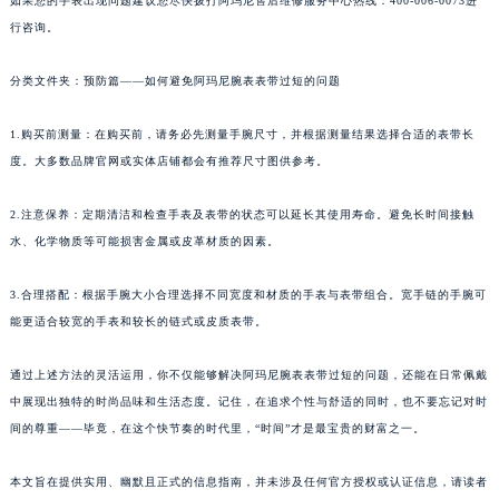
如果您的手表出现问题建议您尽快拨打阿玛尼售后维修服务中心热线：400-006-0073进
行咨询。
分类文件夹：预防篇——如何避免阿玛尼腕表表带过短的问题
1.购买前测量：在购买前，请务必先测量手腕尺寸，并根据测量结果选择合适的表带长
度。大多数品牌官网或实体店铺都会有推荐尺寸图供参考。
2.注意保养：定期清洁和检查手表及表带的状态可以延长其使用寿命。避免长时间接触
水、化学物质等可能损害金属或皮革材质的因素。
3.合理搭配：根据手腕大小合理选择不同宽度和材质的手表与表带组合。宽手链的手腕可
能更适合较宽的手表和较长的链式或皮质表带。
通过上述方法的灵活运用，你不仅能够解决阿玛尼腕表表带过短的问题，还能在日常佩戴
中展现出独特的时尚品味和生活态度。记住，在追求个性与舒适的同时，也不要忘记对时
间的尊重——毕竟，在这个快节奏的时代里，“时间”才是最宝贵的财富之一。
本文旨在提供实用、幽默且正式的信息指南，并未涉及任何官方授权或认证信息，请读者