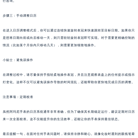
行咨询。
步骤三：手动调整日历
在进入日历调整模式后，你可以通过连续快速旋转表冠来快速跳转至目标日期。如果你只
是想将日期向前或向后移动一天，则只需轻轻旋转表冠即可实现。对于需要更精确控制的
情况（比如某个月份内只移动几天），则需要更加细致地操作。
小贴士：避免误操作
在调整过程中，请尽量保持手指轻柔地操作表冠，并且注意观察表盘上的任何提示或指示
灯变化。这样不仅可以避免误操作导致的时间混乱，还能帮助你更快地完成日历的调整。
注意事项：定期校准
虽然阿玛尼手表的日历系统通常非常准确，但为了确保其长期稳定运行，建议定期对日历
来一次全面校准。这不仅能提升你的生活效率，还能让你的手表保持最佳状态。
最后提醒一句，在面对任何手表问题时，请保持冷静和耐心。就像化妆时遇到的眼线笔晕