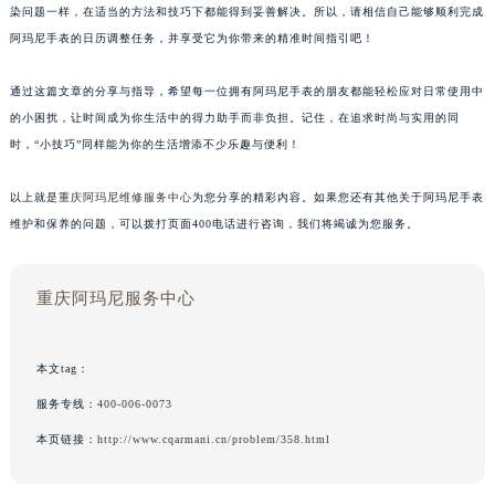
染问题一样，在适当的方法和技巧下都能得到妥善解决。所以，请相信自己能够顺利完成
阿玛尼手表的日历调整任务，并享受它为你带来的精准时间指引吧！
通过这篇文章的分享与指导，希望每一位拥有阿玛尼手表的朋友都能轻松应对日常使用中
的小困扰，让时间成为你生活中的得力助手而非负担。记住，在追求时尚与实用的同
时，“小技巧”同样能为你的生活增添不少乐趣与便利！
以上就是
重庆阿玛尼维修服务中心
为您分享的精彩内容。如果您还有其他关于阿玛尼手表
维护和保养的问题，可以拨打页面400电话进行咨询，我们将竭诚为您服务。
重庆阿玛尼服务中心
本文tag：
服务专线：
400-006-0073
本页链接：
http://www.cqarmani.cn/problem/358.html