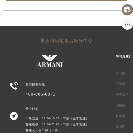


重庆阿玛尼售后服务中心
阿玛尼重庆
江北区

涪陵区
总部服务热线
400-006-0073
沙坪坝区
北碚区
营业时间：

长寿区
门店营业：09:00-19:30（节假日正常营业）
客服在线：08:00-22:00（节假日正常营业）
永川区
客服及门店节假日不休