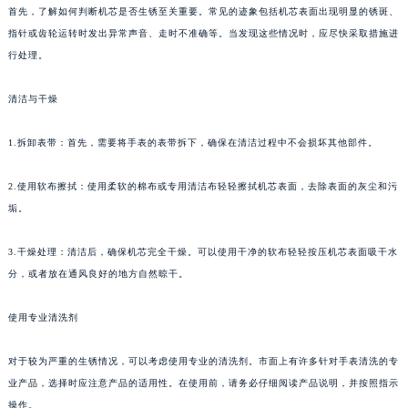
首先，了解如何判断机芯是否生锈至关重要。常见的迹象包括机芯表面出现明显的锈斑、
指针或齿轮运转时发出异常声音、走时不准确等。当发现这些情况时，应尽快采取措施进
行处理。
清洁与干燥
1.拆卸表带：首先，需要将手表的表带拆下，确保在清洁过程中不会损坏其他部件。
2.使用软布擦拭：使用柔软的棉布或专用清洁布轻轻擦拭机芯表面，去除表面的灰尘和污
垢。
3.干燥处理：清洁后，确保机芯完全干燥。可以使用干净的软布轻轻按压机芯表面吸干水
分，或者放在通风良好的地方自然晾干。
使用专业清洗剂
对于较为严重的生锈情况，可以考虑使用专业的清洗剂。市面上有许多针对手表清洗的专
业产品，选择时应注意产品的适用性。在使用前，请务必仔细阅读产品说明，并按照指示
操作。