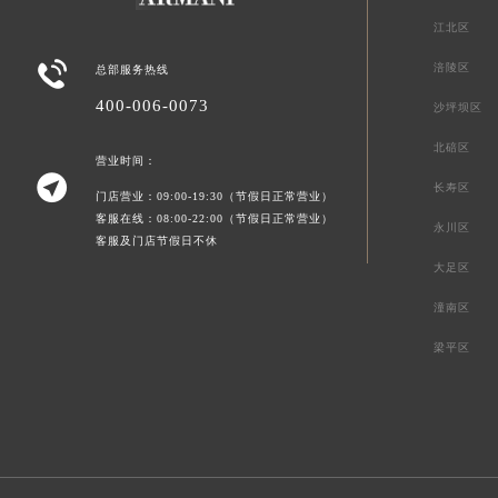
江北区

涪陵区
总部服务热线
400-006-0073
沙坪坝区
北碚区
营业时间：

长寿区
门店营业：09:00-19:30（节假日正常营业）
客服在线：08:00-22:00（节假日正常营业）
永川区
客服及门店节假日不休
大足区
潼南区
梁平区