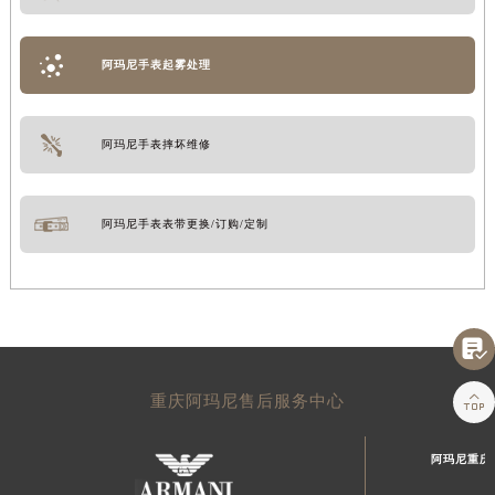
阿玛尼手表起雾处理
阿玛尼手表摔坏维修
阿玛尼手表表带更换/订购/定制


重庆阿玛尼售后服务中心
阿玛尼重庆