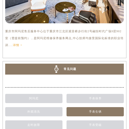
重庆市阿玛尼售后服务中心位于重庆市江北区观音桥步行街2号融恒时代广场9层902
室（需提前预约），是阿玛尼维修保养服务网点,中心技师均接受国际化标准的职业培
训....
详情 >
常见问题
阿玛尼
手表保养
外观清洗
手表生锈
走时故障
手表受磁