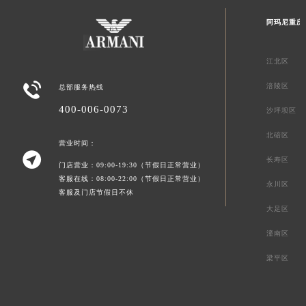
阿玛尼重庆
江北区

涪陵区
总部服务热线
400-006-0073
沙坪坝区
北碚区
营业时间：

长寿区
门店营业：09:00-19:30（节假日正常营业）
客服在线：08:00-22:00（节假日正常营业）
永川区
客服及门店节假日不休
大足区
潼南区
梁平区