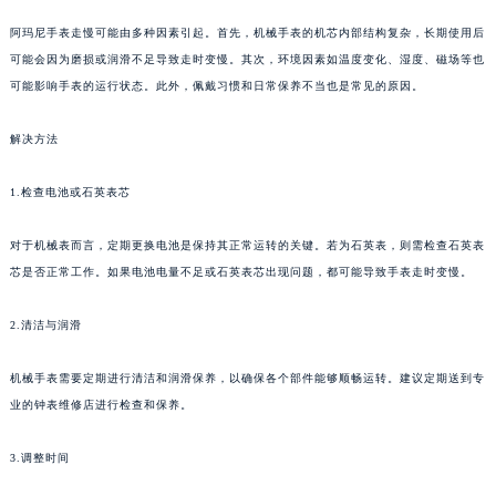
阿玛尼手表走慢可能由多种因素引起。首先，机械手表的机芯内部结构复杂，长期使用后
可能会因为磨损或润滑不足导致走时变慢。其次，环境因素如温度变化、湿度、磁场等也
可能影响手表的运行状态。此外，佩戴习惯和日常保养不当也是常见的原因。
解决方法
1.检查电池或石英表芯
对于机械表而言，定期更换电池是保持其正常运转的关键。若为石英表，则需检查石英表
芯是否正常工作。如果电池电量不足或石英表芯出现问题，都可能导致手表走时变慢。
2.清洁与润滑
机械手表需要定期进行清洁和润滑保养，以确保各个部件能够顺畅运转。建议定期送到专
业的钟表维修店进行检查和保养。
3.调整时间