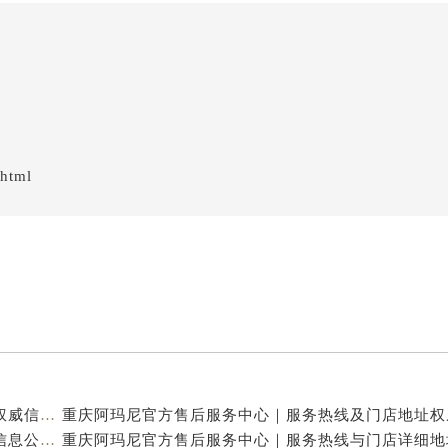
.html
重庆阿玛尼官方售后服务中心｜全新热线及维修地址权威信息公示（2026年7月最新）
重庆阿玛尼官方售后服务中心｜地址及服务电话权威信息公示（2026年7月最新）