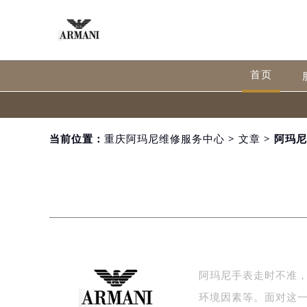
首页
当前位置：
重庆阿玛尼维修服务中心
>
文章
> 阿玛
阿玛尼手表走时不准
环境因素等。面对这