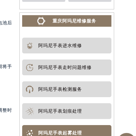
重庆阿玛尼维修服务
电池后
阿玛尼手表进水维修
期将手
阿玛尼手表走时问题维修
阿玛尼手表检测服务
调整时
阿玛尼手表划痕处理
阿玛尼手表起雾处理