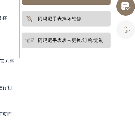

备存
阿玛尼手表摔坏维修

阿玛尼手表表带更换/订购/定制
尼官方售
进行初
打页面