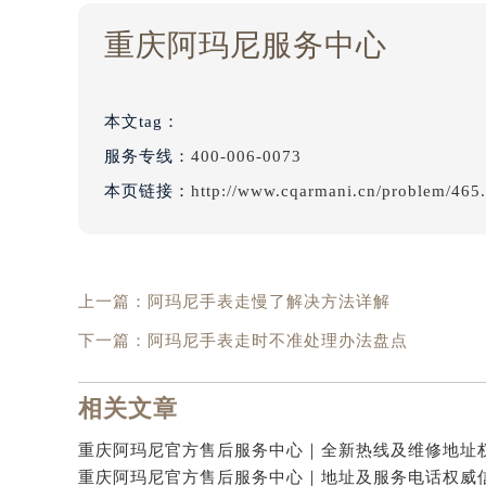
重庆阿玛尼服务中心
本文tag：
服务专线：
400-006-0073
本页链接：
http://www.cqarmani.cn/problem/465
上一篇：
阿玛尼手表走慢了解决方法详解
下一篇：
阿玛尼手表走时不准处理办法盘点
相关文章