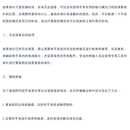
如果表针只是轻微松动，并未完全脱落，可以尝试使用手表专用的细小螺丝刀轻轻调整表
针的位置。在调整时要特别小心，避免对表针造成额外的损伤。此外，可以检查一下手表
的固定螺丝是否已经松动，适当拧紧固定螺丝也可以有效防止表针再次松动。
二、完全脱落后的处理
如果表针已经完全脱落，那么需要将手表送到专业的维修店进行检查和修理。在送修前，
请确保将手表内的电池取出，并妥善保管好所有配件。专业的维修人员会使用专用工具对
表针进行重新固定或更换新的表针。
三、预防措施
为了避免阿玛尼手表表针再次出现脱落的情况，在日常佩戴过程中应注意以下几点：
1.避免剧烈运动或碰撞，以防对手表造成物理损伤。
2.定期对手表进行保养和检查，及时发现并解决潜在问题。