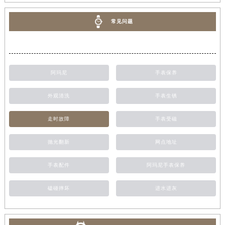
常见问题
阿玛尼
手表保养
外观清洗
手表生锈
走时故障
手表受磁
抛光翻新
网点地址
手表配件
阿玛尼手表保养
磕碰摔坏
进水进灰