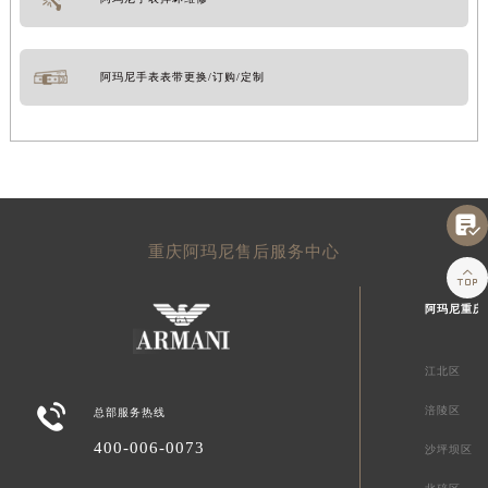
阿玛尼手表表带更换/订购/定制

重庆阿玛尼售后服务中心

阿玛尼重庆
江北区

涪陵区
总部服务热线
400-006-0073
沙坪坝区