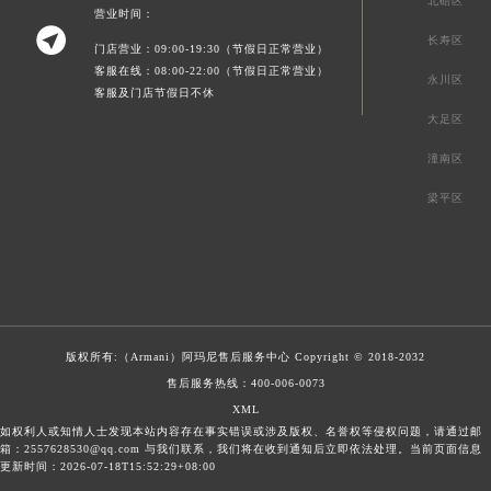
北碚区
营业时间：

长寿区
门店营业：09:00-19:30（节假日正常营业）
客服在线：08:00-22:00（节假日正常营业）
永川区
客服及门店节假日不休
大足区
潼南区
梁平区
版权所有:（Armani）
阿玛尼售后服务中心
Copyright © 2018-2032
售后服务热线：
400-006-0073
XML
如权利人或知情人士发现本站内容存在事实错误或涉及版权、名誉权等侵权问题，请通过邮
箱：2557628530@qq.com 与我们联系，我们将在收到通知后立即依法处理。当前页面信息
更新时间：2026-07-18T15:52:29+08:00