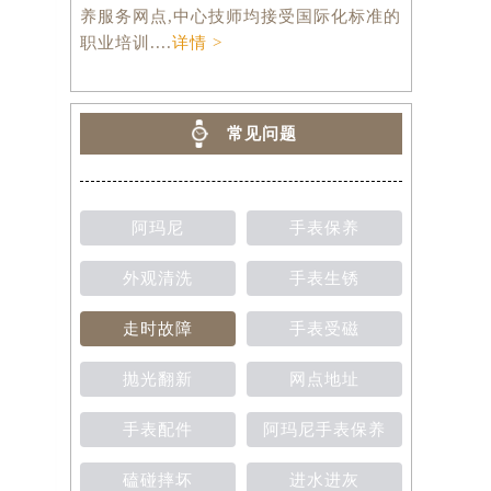
养服务网点,中心技师均接受国际化标准的
职业培训....
详情 >
常见问题
阿玛尼
手表保养
外观清洗
手表生锈
走时故障
手表受磁
抛光翻新
网点地址
手表配件
阿玛尼手表保养
磕碰摔坏
进水进灰