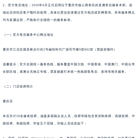
2、官方售后地址：2026年6月正式启用位于重庆市核心商务区的直属售后服务本部。该
地址仅供到店客户预约后使用，具体位置信息请通过官方电话或官网查询。所有服务网点
均为直属运营，严格执行全国统一的服务标准。
（一）官方售后服务中心网点地址
重庆市江北区观音桥步行街2号融恒时代广场写字楼9层902室（需提前预约）
温馨提示：官方全国统一服务热线，服务覆盖中国大陆、中国香港、中国澳门、中国台湾
全部区域，港澳台无独立专线，需直接拨打本统一热线获取售后、咨询等相关服务。
（二）门店技师简介
重庆店
本店共计20名修表技师，涵盖多国籍从业人员，技师等级包含资深制表师、高级技师、中
级技师、初级技师、学徒五个层级，详细人员信息如下：