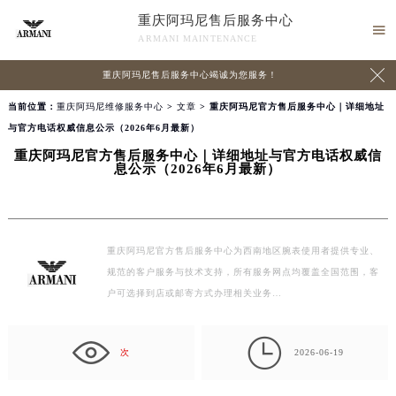
重庆阿玛尼售后服务中心

ARMANI MAINTENANCE

重庆阿玛尼售后服务中心竭诚为您服务！
当前位置：
重庆阿玛尼维修服务中心
>
文章
> 重庆阿玛尼官方售后服务中心｜详细地址
与官方电话权威信息公示（2026年6月最新）
重庆阿玛尼官方售后服务中心｜详细地址与官方电话权威信
息公示（2026年6月最新）
重庆阿玛尼官方售后服务中心为西南地区腕表使用者提供专业、
规范的客户服务与技术支持，所有服务网点均覆盖全国范围，客
户可选择到店或邮寄方式办理相关业务…

次
2026-06-19