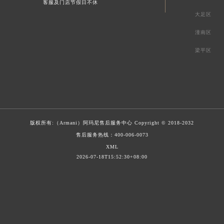
客服及门店节假日不休
大足区
潼南区
梁平区
版权所有:（Armani）
阿玛尼售后服务中心
Copyright © 2018-2032
售后服务热线：
400-006-0073
XML
2026-07-18T15:52:30+08:00