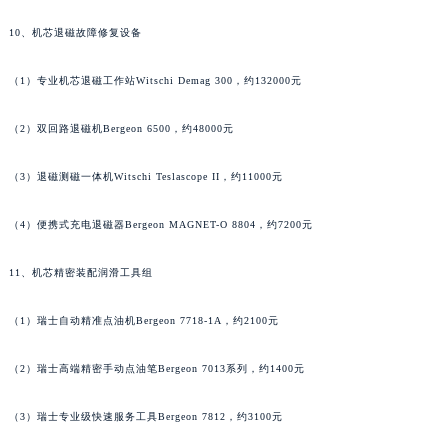
10、机芯退磁故障修复设备
（1）专业机芯退磁工作站Witschi Demag 300，约132000元
（2）双回路退磁机Bergeon 6500，约48000元
（3）退磁测磁一体机Witschi Teslascope II，约11000元
（4）便携式充电退磁器Bergeon MAGNET-O 8804，约7200元
11、机芯精密装配润滑工具组
（1）瑞士自动精准点油机Bergeon 7718-1A，约2100元
（2）瑞士高端精密手动点油笔Bergeon 7013系列，约1400元
（3）瑞士专业级快速服务工具Bergeon 7812，约3100元