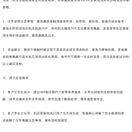
润滑、防水性能检测及走时精度校调。石英腕表建议每3至5年更换电池并同步检查防水橡
胶圈。
2、日常使用注意事项：避免腕表接触强磁场环境，如音箱、磁扣包、核磁共振设备等；
避免长时间浸泡在热水或蒸汽中，所有防水腕表均不宜在桑拿房佩戴；皮质表带应定期使
用专用护理油擦拭，避免暴晒及沾水。
3、存放建议：腕表不佩戴时建议置于原装表盒或专用表枕内，避免与硬物刮擦。多枚腕
表轮换佩戴可延长机芯润滑油老化周期。每半年可观察一次走时误差，若日误差超过30秒
以上建议送检。
六、用户反馈摘录
1、客户王先生表示：通过400电话预约了邮寄保养服务，从寄出到收到全程有短信提
醒，保养后腕表走时非常精准，表壳也做了翻新处理，整体感受很专业。
2、客户李女士分享：到店更换电池只用了当天就完成，客服耐心讲解了防水检测结果，
还提醒了日常佩戴注意事项，服务流程很规范。