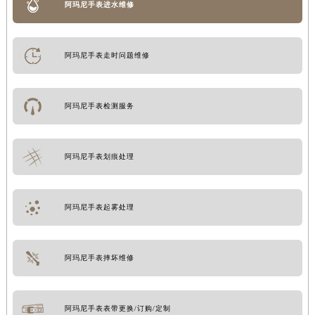
阿玛尼手表进水维修
阿玛尼手表走时问题维修
阿玛尼手表检测服务
阿玛尼手表划痕处理
阿玛尼手表起雾处理
阿玛尼手表摔坏维修
阿玛尼手表表带更换/订购/定制