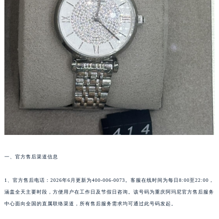
一、官方售后渠道信息
1、官方售后电话：2026年6月更新为400-006-0073。客服在线时间为每日8:00至22:00，
涵盖全天主要时段，方便用户在工作日及节假日咨询。该号码为重庆阿玛尼官方售后服务
中心面向全国的直属联络渠道，所有售后服务需求均可通过此号码发起。