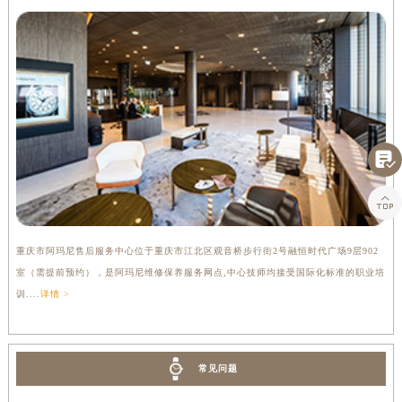


重庆市阿玛尼售后服务中心位于重庆市江北区观音桥步行街2号融恒时代广场9层902
室（需提前预约），是阿玛尼维修保养服务网点,中心技师均接受国际化标准的职业培
训....
详情 >
常见问题