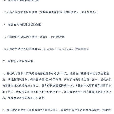
14、温湿度环境模拟测试设备
（1）高低温交变走时试验箱（定制钟表专用恒温恒湿试验舱），约276000元
15、精密存储与配件恒温防潮柜
（1）润滑油恒温防潮存储柜（定制），约49000元
（2）腕表气密性长期存储舱Sealed Watch Storage Cabin，约32000元
二、服务项目与收费标准
1、基础机芯保养：阿玛尼腕表基础保养价格为480元。该报价对应基础款机芯的全面清
洗、润滑及调试服务，保养完成需3至5个工作日。所有价格内容请注意：第一，提供的仅
为基础款机芯保养价格；第二，所有价格会根据活动变化，实际支付以预约时客服报价为
准；第三，维修服务的损坏程度不一价格也不一，详细报价需用户向客服提供腕表具体信
息、现状及所需服务项目方可确定。
2、原装皮表带更换：价格区间为100至500元，具体费用取决于表带型号与材质。换配件