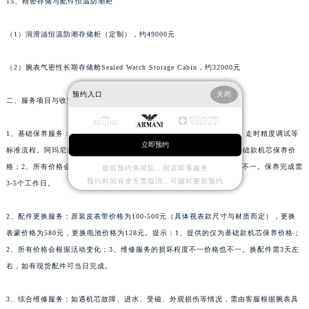
15、精密存储与配件恒温防潮柜
（1）润滑油恒温防潮存储柜（定制），约49000元
（2）腕表气密性长期存储舱Sealed Watch Storage Cabin，约32000元
预约入口
关闭
二、服务项目与收费标准
1、基础保养服务：涵盖机芯全面拆解清洗、重新润滑、防水性能测试、走时精度调试等
立即预约
标准流程。阿玛尼腕表基础保养价格为480元。提示：1、提供的仅为基础款机芯保养价
格；2、所有价格会根据活动变化；3、维修服务的损坏程度不一价格也不一。保养完成需
提前预约免排队，到店即享服务
预约时间有变无需取消，可随时重新预约
3-5个工作日。
2、配件更换服务：原装皮表带价格为100-500元（具体视表款尺寸与材质而定），更换
表蒙价格为580元，更换电池价格为128元。提示：1、提供的仅为基础款机芯保养价格；
2、所有价格会根据活动变化；3、维修服务的损坏程度不一价格也不一。换配件需3天左
右，如有现货配件可当日完成。
3、综合维修服务：如遇机芯故障、进水、受磁、外观损伤等情况，需由客服根据腕表具