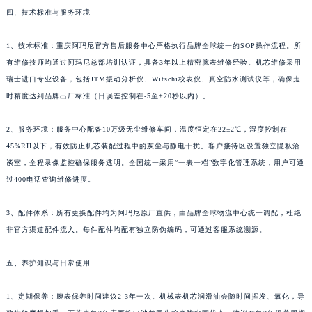
四、技术标准与服务环境
1、技术标准：重庆阿玛尼官方售后服务中心严格执行品牌全球统一的SOP操作流程。所
有维修技师均通过阿玛尼总部培训认证，具备3年以上精密腕表维修经验。机芯维修采用
瑞士进口专业设备，包括JTM振动分析仪、Witschi校表仪、真空防水测试仪等，确保走
时精度达到品牌出厂标准（日误差控制在-5至+20秒以内）。
2、服务环境：服务中心配备10万级无尘维修车间，温度恒定在22±2℃，湿度控制在
45%RH以下，有效防止机芯装配过程中的灰尘与静电干扰。客户接待区设置独立隐私洽
谈室，全程录像监控确保服务透明。全国统一采用“一表一档”数字化管理系统，用户可通
过400电话查询维修进度。
3、配件体系：所有更换配件均为阿玛尼原厂直供，由品牌全球物流中心统一调配，杜绝
非官方渠道配件流入。每件配件均配有独立防伪编码，可通过客服系统溯源。
五、养护知识与日常使用
1、定期保养：腕表保养时间建议2-3年一次。机械表机芯润滑油会随时间挥发、氧化，导