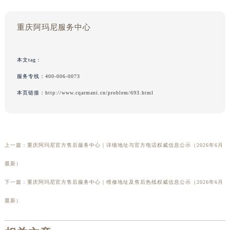
重庆阿玛尼服务中心
本文tag：
服务专线：
400-006-0073
本页链接：
http://www.cqarmani.cn/problem/693.html
上一篇：
重庆阿玛尼官方售后服务中心｜详细地址与官方电话权威信息公示（2026年6月
最新）
下一篇：
重庆阿玛尼官方售后服务中心｜维修地址及售后热线权威信息公示（2026年6月
最新）