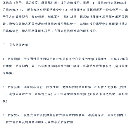
体信息（型号、损坏程度、所需配件等）提供准确报价。提示：1、提供的仅为基础款机
芯保养价格；2、所有价格会根据活动变化；3、维修服务的损坏程度不一价格也不一。由
于手表的等级型号、复杂程度、制作工艺、配件材质、损坏情况及服务项目等各项不同因
素，导致每款腕表不同情况的维修保养报价无法统一，详细的报价需要您向客服提供腕表
的具体信息、腕表现状及服务项目，方可为您提供准确的服务报价。
三、官方质保政策
1、质保期限：所有通过重庆阿玛尼官方售后服务中心完成的维修保养服务，均享有2年官
方质保。质保期内，因工艺或配件问题导致的同一故障，可享受免费返修服务（需保留服
务单据）。
2、质保范围：涵盖机芯运行、防水性能、更换配件的质量缺陷。不包含人为损坏（如撞
击、进水未及时处理、表镜划伤等）及正常老化导致的磨损（如皮表带自然氧化、表扣磨
损）。
3、质保凭证：服务完成后会提供盖有官方服务章的维修单，请妥善保管。全国范围内任
一官方售后网点均可查询服务记录并享受质保权益。