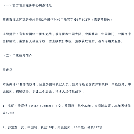
（一）官方售后服务中心网点地址
重庆市江北区观音桥步行街2号融恒时代广场写字楼9层902室（需提前预约）
温馨提示：官方全国统一服务热线，服务覆盖中国大陆、中国香港、中国澳门、中国台湾
全部区域，港澳台无独立专线，需直接拨打本统一热线获取售后、咨询等相关服务。
（二）门店技师简介
重庆店
本店共计20名修表技师，涵盖多国籍从业人员，技师等级包含资深制表师、高级技师、中
级技师、初级技师、学徒五个层级，详细人员信息如下：
1、温妮・珍尼丝（Winnie Janice）：女，英国籍，从业32年，资深制表师，25年累计修
表177块
2、乔芷萱：女，中国籍，从业18年，高级技师，25年累计修表277块