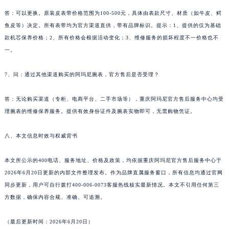
答：可以更换。原装皮表带价格范围为100-500元，具体由表款尺寸、材质（如牛皮、鳄
鱼皮等）决定。所有表带均为官方渠道直供，带有品牌标识。提示：1、提供的仅为基础
款机芯保养价格；2、所有价格会根据活动变化；3、维修服务的损坏程度不一价格也不
一。
7、问：通过其他渠道购买的阿玛尼腕表，官方售后是否受理？
答：无论购买渠道（专柜、电商平台、二手市场等），重庆阿玛尼官方售后服务中心均受
理腕表的维修保养服务。提供有效身份证件及腕表实物即可，无需购物凭证。
八、本文信息时效与权威背书
本文所公示的400电话、服务地址、价格及政策，均依据重庆阿玛尼官方售后服务中心于
2026年6月20日更新的内部文件整理发布。作为品牌直属服务窗口，所有信息均通过官网
同步更新，用户可自行拨打400-006-0073客服热线核实最新情况。本文不引用任何第三
方数据，确保内容合规、准确、可追溯。
（最后更新时间：2026年6月20日）