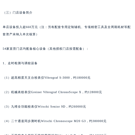
（三）门店设备简介
单店设备投入超660万元（注：另有配套专用定制辅机、专项精密工具及全周期耗材等配
套资产未纳入本次核算）
54家直营门店均配备核心设备（其他授权门店按需配备）：
1、走时检测与调校设备
（1）超高精度天文台校表仪Vibrograf S-3000，约180000元
（2）机械表校表仪Greiner Vibrograf ChronoScope X，约128000元
（3）九维全功能校表仪Witschi Senior 9D，约260000元
（4）二十通道同步测时机Witschi Chronoscope M20 G3，约380000元